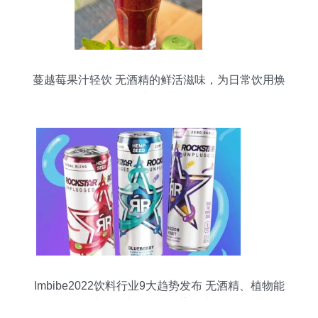
蔓越莓果汁轻饮 无酒精的鲜活滋味，为日常饮用焕
新而来
Imbibe2022饮料行业9大趋势发布 无酒精、植物能
量、分子技术引领新风潮 | 趋势洞察无酒精饮料-即