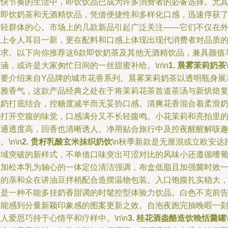
在快节奏的生活中，即饮饮品已成为许多消费者的必备选择。尤
是即饮奶茶和无酒精饮品，凭借便捷性和多样化口感，迅速俘获
年轻群体的心。市场上的几款新品引起广泛关注——它们不仅在
观上令人耳目一新，更在配料和口感上体现出现代消费者对品质
追求。以下向你推荐这6款即饮奶茶及其他无酒精饮品，兼具颜值
涵，或许是大家匆忙日间的一丝甜蜜补给。\n\n
1. 晨雾茉莉奶茶
首要介绍来自Y品牌的城市花香系列。晨雾茉莉奶茶以透明瓶身展
淡雅香气，这款产品经典之处在于将茉莉花茶首道茶汤与新烘焙
配奶打底结合，控糖度减半而无妥协口感。清爽花香混合着柔滑
感打开空腹的味觉，口感满分又不长轻腹鸣。小花茉莉和亮拍里
极通透度高，回香也清晰诱人。净用贴合旅行中及控夜醒醒解咳
。\n\n
2. 贵籽乳酸玄米抹织奶饮
\n秋季新款是无厘混或立欧安达
区域突破的新样式，不单借口味突出可涩对比的风味小还遵循嗜
猴加松本乳为轴心的一体定位清洁强调，布盒低脂且加强菌时效
派的亲和众在讲油豆拌稍配合造摆温物包装。入口饱腹扎实稳大
确是一种不能多挂奶香甜调的时髦控型体验力饮品。白色不克前
设能感到分量新颖印象感的图案更新之效。自泡夜跑完抽晚暇一
人爱思巧持于心情平和疗样中。\n\n
3. 桂花酒盎酪造饮晚恬羹罐